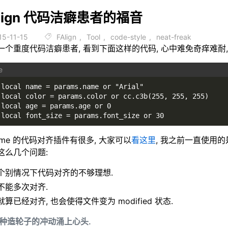
Align 代码洁癖患者的福音
15-11-15
FAlign
,
Tool
,
code-style
,
neat-freak
一个重度代码洁癖患者, 看到下面这样的代码, 心中难免奇痒难耐,
local name = params.name or "Arial"
local color = params.color or cc.c3b(255, 255, 255)
local age = params.age or 0
local font_size = params.font_size or 30
lime 的代码对齐插件有很多, 大家可以
看这里
, 我之前一直使用
这么几个问题:
个别情况下代码对齐的不够理想.
不能多次对齐.
就算已经对齐, 也会使得文件变为 modified 状态.
种造轮子的冲动涌上心头.