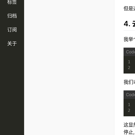
标签
但是
归档
4
订阅
我举
关于
1
2
我们
1
2
这显
停止