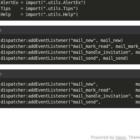
AlertEx = import(".utils.AlertEx")
Tips    = import(".utils.Tips")
Help    = import(".utils.Help")
dispatcher:addEventListener("mail_new", mail_new)
dispatcher:addEventListener("mail_mark_read", mail_mark
dispatcher:addEventListener("mail_handle_invitation", m
dispatcher:addEventListener("mail_send", mail_send)
dispatcher:addEventListener("mail_new",               m
dispatcher:addEventListener("mail_mark_read",         m
dispatcher:addEventListener("mail_handle_invitation", m
dispatcher:addEventListener("mail_send",              m
Powered by
Hexo
, Them