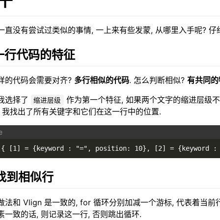
干
一直没有尝试过类似的事情, 一上来有些发蒙, 从哪里入手呢? 仔
. 一行代码的特征
样的代码会需要对齐?
多行相似的代码
. 怎么判断相似?
有共同的
我选择了
作为第一个特征, 如果两个文字的缩进层级不
缩进层级
, 我找出了所有关键字和它们在这一行中的位置.
{ [1] = {keyword : "=", position: 10}, [2] = {keyword :
 找到相似行
做法和 Vlign 是一致的, for 循环分别加减一个游标, 代表
素一致的话, 则记录这一行, 否则跳出循环.