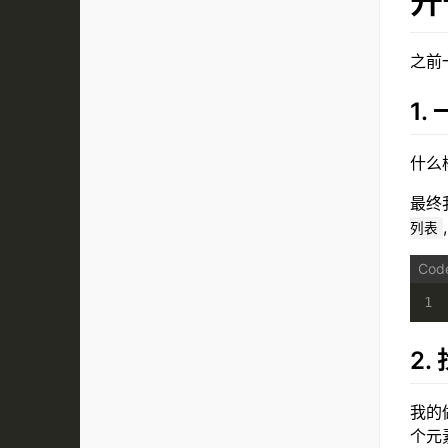
开
之前
1
什么
最终
列表
1
2.
我的
个元