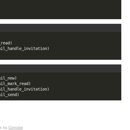
_read)
ail_handle_invitation)
ail_new)
ail_mark_read)
ail_handle_invitation)
ail_send)
e by
Concise