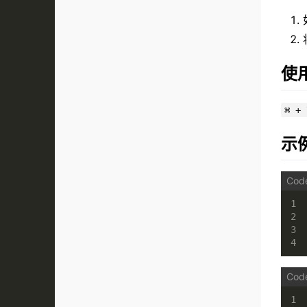
使
⌘ + 
示
1
2
3
4
1