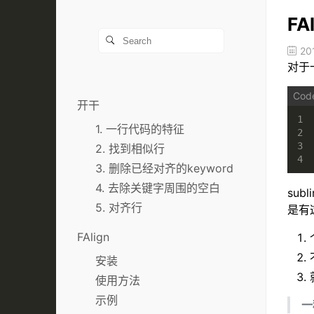
F
20
对于
开干
1
1. 一行代码的特征
2
3
2. 找到相似行
4
3. 删除已经对齐的keyword
4. 去除关键字周围的空白
sub
5. 对齐行
是有
FAlign
安装
使用方法
示例
一