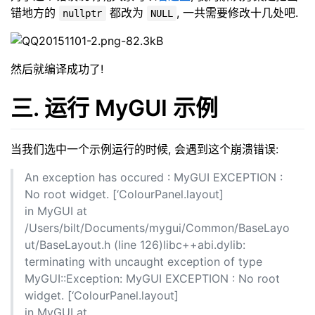
错地方的
都改为
, 一共需要修改十几处吧.
nullptr
NULL
然后就编译成功了!
三. 运行 MyGUI 示例
当我们选中一个示例运行的时候, 会遇到这个崩溃错误:
An exception has occured : MyGUI EXCEPTION :
No root widget. [‘ColourPanel.layout]
in MyGUI at
/Users/bilt/Documents/mygui/Common/BaseLayo
ut/BaseLayout.h (line 126)libc++abi.dylib:
terminating with uncaught exception of type
MyGUI::Exception: MyGUI EXCEPTION : No root
widget. [‘ColourPanel.layout]
in MyGUI at