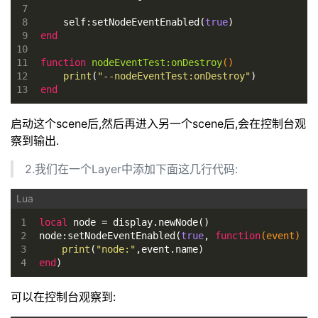
7
8
    self:setNodeEventEnabled(
true
)
9
end
10
11
function
nodeEventTest:onDestroy
()
12
print
(
"--nodeEventTest:onDestroy"
)
13
end
启动这个scene后,然后再进入另一个scene后,会在控制台观
察到输出.
2.我们在一个Layer中添加下面这几行代码:
1
local
 node = display.newNode()
2
node:setNodeEventEnabled(
true
, 
function
(event)
3
print
(
"node:"
,event.name)
4
end
)
可以在控制台观察到: