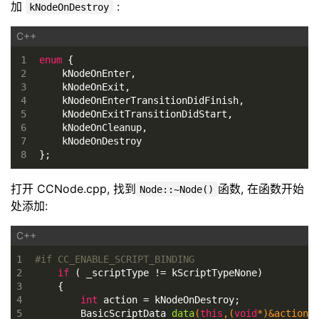
加
:
kNodeOnDestroy
1
enum
 {
2
    kNodeOnEnter,
3
    kNodeOnExit,
4
    kNodeOnEnterTransitionDidFinish,
5
    kNodeOnExitTransitionDidStart,
6
    kNodeOnCleanup,
7
    kNodeOnDestroy
8
};
打开 CCNode.cpp, 找到
函数, 在函数开始
Node::~Node()
处添加:
1
#
if
 CC_ENABLE_SCRIPT_BINDING
2
if
 ( _scriptType != kScriptTypeNone)
3
    {
4
int
 action = kNodeOnDestroy;
5
BasicScriptData 
data
(
this
,(
void
*)&action)