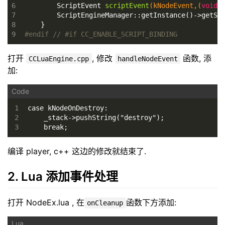
6
ScriptEvent 
scriptEvent
(kNodeEvent,(
void
*
7
        ScriptEngineManager::getInstance()->getSc
8
    }
9
#
endif
// #if CC_ENABLE_SCRIPT_BINDING
打开
, 修改
函数, 添
CCLuaEngine.cpp
handleNodeEvent
加:
1
case kNodeOnDestroy:
2
    _stack->pushString("destroy");
3
    break;
编译 player, c++ 这边的修改就结束了.
2. Lua 添加事件处理
打开 NodeEx.lua , 在
函数下方添加:
onCleanup