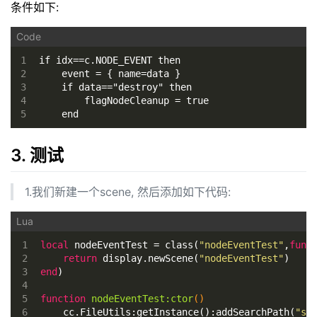
条件如下:
1
if idx==c.NODE_EVENT then
2
    event = { name=data }
3
    if data=="destroy" then
4
        flagNodeCleanup = true
5
    end
3. 测试
1.我们新建一个scene, 然后添加如下代码:
1
local
 nodeEventTest = class(
"nodeEventTest"
,
func
2
return
 display.newScene(
"nodeEventTest"
)
3
end
)
4
5
function
nodeEventTest:ctor
()
6
    cc.FileUtils:getInstance():addSearchPath(
"sr