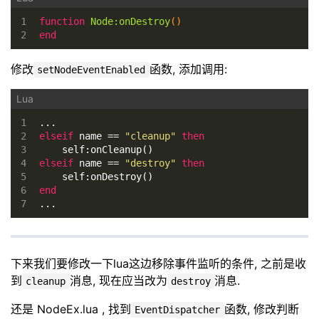
1
function
Node:onDestroy
()
2
end
修改
函数, 添加调用:
setNodeEventEnabled
1
...
2
elseif
 name == 
"cleanup"
then
3
    self:onCleanup()
4
elseif
 name == 
"destroy"
then
5
    self:onDestroy()
6
end
7
...
下来我们要修改一下lua这边移除事件监听的条件, 之前是收
到
消息, 现在应当改为
消息.
cleanup
destroy
还是 NodeEx.lua , 找到
函数, 修改判断
EventDispatcher