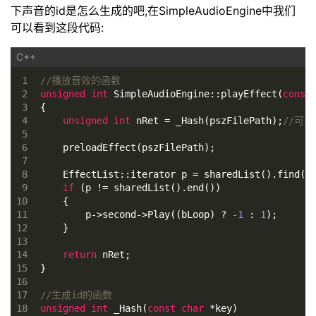
下声音的id是怎么生成的吧,在SimpleAudioEngine中我们
可以看到这段代码:
1
//播放音效的函数
2
unsigned
int
 SimpleAudioEngine::playEffect(
const
3
{
4
unsigned
int
 nRet = _Hash(pszFilePath);
//可以
5
6
    preloadEffect(pszFilePath);
7
8
    EffectList::iterator p = sharedList().find(n
9
if
 (p != sharedList().end())
10
    {
11
        p->second->Play((bLoop) ? 
-1
 : 
1
);
12
    }
13
14
return
 nRet;
15
}
16
17
//生成id的函数
18
unsigned
int
 _Hash(
const
char
 *key)