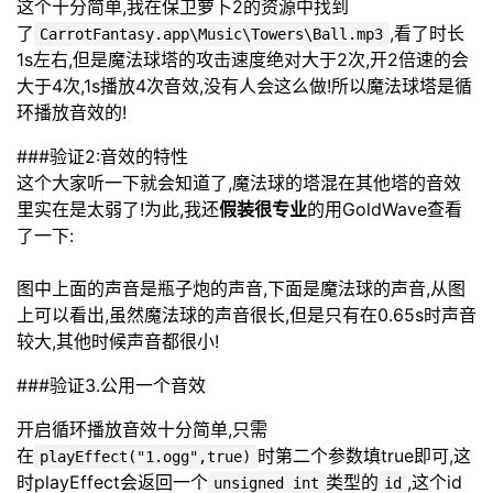
这个十分简单,我在保卫萝卜2的资源中找到
了
,看了时长
CarrotFantasy.app\Music\Towers\Ball.mp3
1s左右,但是魔法球塔的攻击速度绝对大于2次,开2倍速的会
大于4次,1s播放4次音效,没有人会这么做!所以魔法球塔是循
环播放音效的!
###验证2:音效的特性
这个大家听一下就会知道了,魔法球的塔混在其他塔的音效
里实在是太弱了!为此,我还
假装很专业
的用GoldWave查看
了一下:
图中上面的声音是瓶子炮的声音,下面是魔法球的声音,从图
上可以看出,虽然魔法球的声音很长,但是只有在0.65s时声音
较大,其他时候声音都很小!
###验证3.公用一个音效
开启循环播放音效十分简单,只需
在
时第二个参数填true即可,这
playEffect("1.ogg",true)
时playEffect会返回一个
类型的
,这个id
unsigned int
id