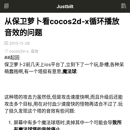
Justbilt
从保卫萝卜看cocos2d-x循环播放
音效的问题
2013-11-28
cocos2d-x
,
音效
##起因
保卫萝卜2前几天上ios平台了,立刻下了一个玩,卧槽,各种呆
萌蠢贱啊,有一个塔挺有意思,
魔法球
:
这种塔的攻击力虽然低,但是攻击速度快啊,而且升级后还能
攻击多个目标,用在对付血少速度快的怪物再适合不过了.玩
了挺久发现这个塔的音效有些问题:
屏幕中有多个魔法球塔时,卖掉其中一个可能会导
致所
有魔法球塔的音效停止.