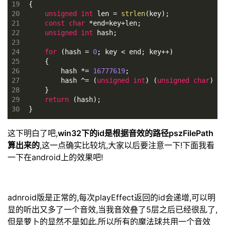
19
{
20
unsigned
int
 len = 
strlen
(key);
21
const
char
 *end=key+len;
22
unsigned
int
 hash;
23
24
for
 (hash = 
0
; key < end; key++)
25
    {
26
        hash *= 
16777619
;
27
        hash ^= (
unsigned
int
) (
unsigned
char
) 
t
28
    }
29
return
 (hash);
30
}
这下明白了吧,
win32下的id是根据音效的路径pszFilePath
算出来的
,这一点确实比较坑,大家以后要注意一下!下面我看
一下在android上的效果吧!
adnroid版是正常的,每次playEffect返回的id会递增,可以明
显的听出又多了一个音效,当我音效叠了5层之后已经很乱了,
但是萝卜的显然不是如此,所以所有的魔法球共用一个音效