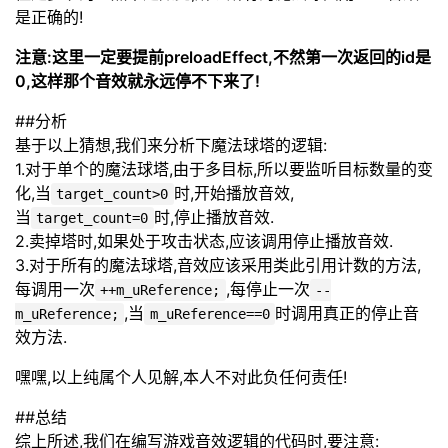
是正确的!
注意:这里一定要提前preloadEffect,不然第一次返回的id是
0,这样那个音效就永远停不下来了!
##分析
基于以上猜想,我们来分析下魔法球塔的逻辑:
1.对于单个的魔法球塔,由于多目标,所以要监听目标数量的变
化,当
时,开始播放音效,
target_count>0
当
时,停止播放音效.
target_count=0
2.卖掉塔时,如果处于攻击状态,应该调用停止播放音效.
3.对于所有的魔法球塔,音效应该采用类此引用计数的方法,
每调用一次
,每停止一次
++m_uReference;
--
,当
时调用真正的停止音
m_uReference;
m_uReference==0
效方法.
嘿嘿,以上纯属个人见解,本人不对此负任何责任!
##总结
综上所述,我们在编写游戏音效逻辑的代码时,要注意: