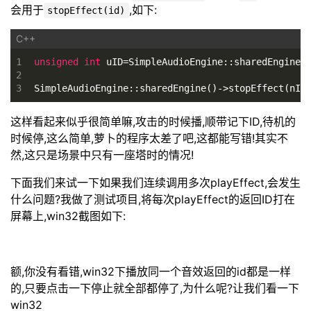
会用于
,如下:
stopEffect(id)
1
unsigned
int
 uID=SimpleAudioEngine::sharedEngine(
2
3
SimpleAudioEngine::sharedEngine()->stopEffect(nID
这样看起来似乎很简单嘛,攻击的时候播,顺带记下ID,待机的
时候停,这么简单,萝卜的程序太差了吧,这都能写错!其实不
然,这只是场景中只有一座塔时的情况!
下面我们来试一下如果我们连续调用多次playEffect,会发生
什么问题?我做了测试项目,将每次playEffect的返回ID打在
屏幕上,win32截图如下:
额,你没有看错,win32下播放同一个音效返回的id都是一样
的,只要点击一下停止就全部都停了,为什么呢?让我们看一下
win32