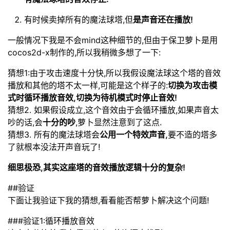
有时候卖掉所有的魔法球塔,但
是声音还在播放!
一般情况下我是不会mind这种细节的,但由于保卫萝卜是用
cocos2d-x制作的,所以我稍微多想了一下:
猜想1:由于攻击速度十分快,所以我假设魔法球这个塔的音效
播放和其他的塔不太一样,可能是这个样子的:
切换为攻击模
式时循环播放音效,切换为待机模式时停止音效!
猜想2. 如果假设成立,这个音效由于会循环播放,如果声音太
吵的话,会
十分的吵
,萝卜显然注意到了这点.
猜想3. 所有的魔法球塔会
公用一个特效声音,
要不造的塔多
了就根本没法开声音玩了!
细思极恐,其实这座塔的音效播放逻辑十分的复杂!
##验证
下面让我验证下我的猜想,看看能否帮萝卜解决这个问题!
###验证1:循环播放音效