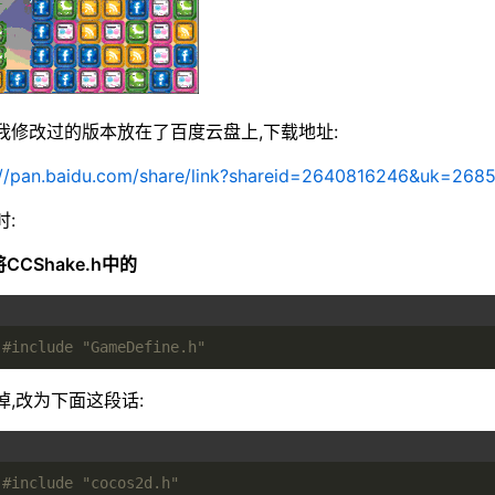
我修改过的版本放在了百度云盘上,下载地址:
://pan.baidu.com/share/link?shareid=2640816246&uk=268
时:
将CCShake.h中的
#
include
"GameDefine.h"
掉,改为下面这段话:
#
include
"cocos2d.h"