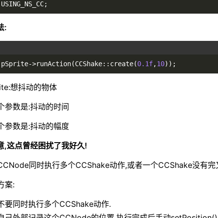
USING_NS_CC;
法:
pSprite->runAction(CCShake::create(
0.1f
,
10
));
rite:想抖动的物体
个参数是:抖动的时间
个参数是:抖动的幅度
注意,这点曾经困扰了我好久!
CCNode同时执行多个CCShake动作,或者一个CCShake没
方案:
不要同时执行多个CCShake动作.
自己外部记录这个CCNode的位置,执行完成后手动setPosition()