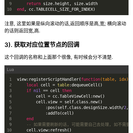
9
return
 size.height, size.width
10
end
, cc.TABLECELL_SIZE_FOR_INDEX)
注意, 这里如果是纵向滚动的话,返回顺序是高,宽; 横向滚动
的话则返回宽,高.
3). 获取对应位置节点的回调
这个回调的名称和上面那个很像, 有时候会分不清楚.
1
view:registerScriptHandler(
function
(table, idx)
2
local
 cell = 
table
:dequeueCell()
3
if
nil
 == cell 
then
4
        cell = cc.TableViewCell:new()
5
        cell.view = self.class.new()
6
            :pos(self.class.designSize.width/
2
, 
7
            :addTo(cell)
8
end
9
-- 如果需要刷新的话, 可能需要自己去处理, 如不需要
10
    cell.view:refresh()