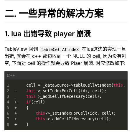
二. 一些异常的解决方案
1. lua 出错导致 player 崩溃
TableView 回调
在lua这边的实现一旦
tableCellAtIndex
出错, 就会在 c++ 那边收到一个 NULL 的 cell, 因为没有判
空, 下面对 cell 的操作就会导致 Plaer 崩溃. 对应修改如下:
1
     cell = _dataSource->tableCellAtIndex(
this
, i
2
-    
this
->_setIndexForCell(idx, cell);
3
-    
this
->_addCellIfNecessary(cell);
4
+    
if
(cell)
5
+    {
6
+        
this
->_setIndexForCell(idx, cell);
7
+        
this
->_addCellIfNecessary(cell);
8
+    }