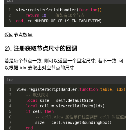
1
view:registerScriptHandler(
function
()
2
return
10
-- 假如有10个节点
3
end
, cc.NUMBER_OF_CELLS_IN_TABLEVIEW)
返回节点数量.
2). 注册获取节点尺寸的回调
若是每个节点一致, 则可以返回一个固定尺寸; 若不一致, 可
以根据 idx 去取出对应节点的尺寸.
1
view:registerScriptHandler(
function
(table, idx)
2
-- 默认尺寸
3
local
 size = self.defaultSize
4
local
 cell = view:cellAtIndex(idx)
5
if
 cell 
then
6
-- cell.view 属性是在线面创建 cell 时赋值的
7
        size = cell.view:getBoundingBox()
8
end