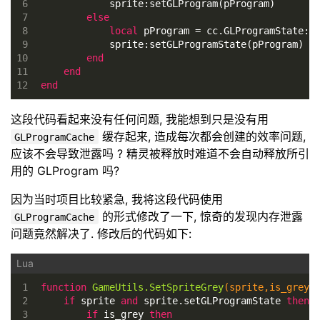
6
            sprite:setGLProgram(pProgram) 
7
else
8
local
 pProgram = cc.GLProgramState:g
9
            sprite:setGLProgramState(pProgram)
10
end
11
end
12
end
这段代码看起来没有任何问题, 我能想到只是没有用
缓存起来, 造成每次都会创建的效率问题,
GLProgramCache
应该不会导致泄露吗 ? 精灵被释放时难道不会自动释放所引
用的 GLProgram 吗?
因为当时项目比较紧急, 我将这段代码使用
的形式修改了一下, 惊奇的发现内存泄露
GLProgramCache
问题竟然解决了. 修改后的代码如下:
1
function
GameUtils.SetSpriteGrey
(sprite,is_grey)
2
if
 sprite 
and
 sprite.setGLProgramState 
then
3
if
 is_grey 
then