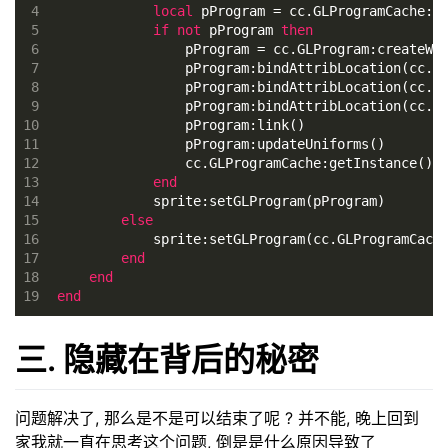
4
local
 pProgram = cc.GLProgramCache:g
5
if
not
 pProgram 
then
6
                pProgram = cc.GLProgram:createWi
7
                pProgram:bindAttribLocation(cc.A
8
                pProgram:bindAttribLocation(cc.A
9
                pProgram:bindAttribLocation(cc.A
10
                pProgram:link()
11
                pProgram:updateUniforms()
12
                cc.GLProgramCache:getInstance():
13
end
14
            sprite:setGLProgram(pProgram) 
15
else
16
            sprite:setGLProgram(cc.GLProgramCach
17
end
18
end
19
end
三. 隐藏在背后的秘密
问题解决了, 那么是不是可以结束了呢 ? 并不能, 晚上回到
家我就一直在思考这个问题, 倒是是什么原因导致了