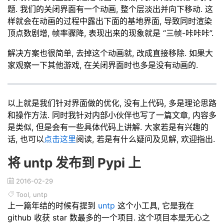
题. 我们的关闭界面有一个动画, 整个层淡出并向下移动. 这
样就会在动画的过程中露出下面的基地界面, 导致同时渲染
顶点数剧增, 帧率骤降, 表现出来的现象就是 “三帧-咔咔咔”.
解决方案也很简单, 去掉这个动画就, 改成直接移除. 如果大
家观察一下其他游戏, 在关闭界面时也多是没有动画的.
以上就是我们针对界面做的优化, 没有上代码, 多是理论思路
和操作方法. 同时我针对内部小伙伴也写了一篇文章, 内容多
是类似, 但是会有一些具体代码上讲解. 大家若是有兴趣的
话, 也可以
点击这里
阅读, 若是有什么疑问及见解, 欢迎指出.
将 untp 发布到 Pypi 上
2016-02-29
Tool
,
untp
上一篇年结的时候有提到
untp
这个小工具, 它是我在
github 收获 star 数最多的一个项目. 这个项目本是无心之