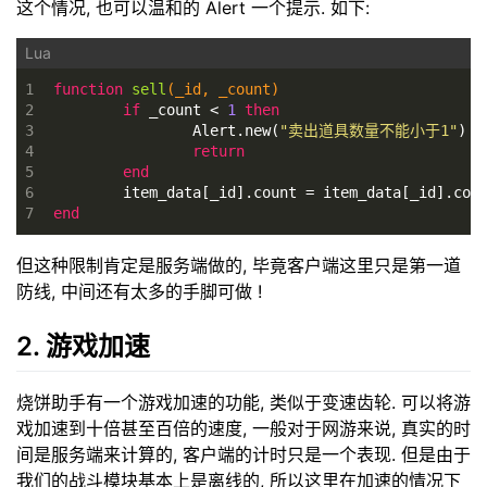
这个情况, 也可以温和的 Alert 一个提示. 如下:
1
function
sell
(_id, _count)
2
if
 _count < 
1
then
3
		Alert.new(
"卖出道具数量不能小于1"
)
4
return
5
end
6
	item_data[_id].count = item_data[_id].cou
7
end
但这种限制肯定是服务端做的, 毕竟客户端这里只是第一道
防线, 中间还有太多的手脚可做 !
2. 游戏加速
烧饼助手有一个游戏加速的功能, 类似于变速齿轮. 可以将游
戏加速到十倍甚至百倍的速度, 一般对于网游来说, 真实的时
间是服务端来计算的, 客户端的计时只是一个表现. 但是由于
我们的战斗模块基本上是离线的, 所以这里在加速的情况下