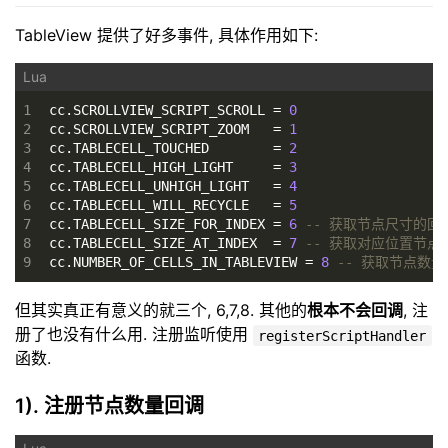
TableView 提供了好多事件, 具体作用如下:
1
cc.SCROLLVIEW_SCRIPT_SCROLL = 
0
2
cc.SCROLLVIEW_SCRIPT_ZOOM   = 
1
3
cc.TABLECELL_TOUCHED        = 
2
4
cc.TABLECELL_HIGH_LIGHT     = 
3
5
cc.TABLECELL_UNHIGH_LIGHT   = 
4
6
cc.TABLECELL_WILL_RECYCLE   = 
5
7
cc.TABLECELL_SIZE_FOR_INDEX = 
6
-- 获取节点尺寸的回
8
cc.TABLECELL_SIZE_AT_INDEX  = 
7
-- 获取对应位置节点
9
cc.NUMBER_OF_CELLS_IN_TABLEVIEW = 
8
-- 获取节点数
但其实真正有意义的就三个, 6,7,8. 其他的
根本不会回调
, 注
册了也没有什么用. 注册监听使用
registerScriptHandler
函数.
1). 注册节点数量回调