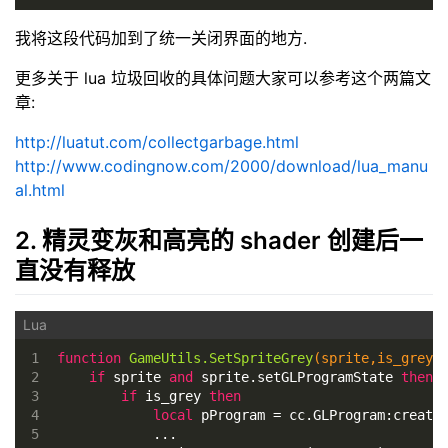
我将这段代码加到了统一关闭界面的地方.
更多关于 lua 垃圾回收的具体问题大家可以参考这个两篇文
章:
http://luatut.com/collectgarbage.html
http://www.codingnow.com/2000/download/lua_manu
al.html
2. 精灵变灰和高亮的 shader 创建后一
直没有释放
1
function
GameUtils.SetSpriteGrey
(sprite,is_grey)
2
if
 sprite 
and
 sprite.setGLProgramState 
then
3
if
 is_grey 
then
4
local
 pProgram = cc.GLProgram:create
5
            ...