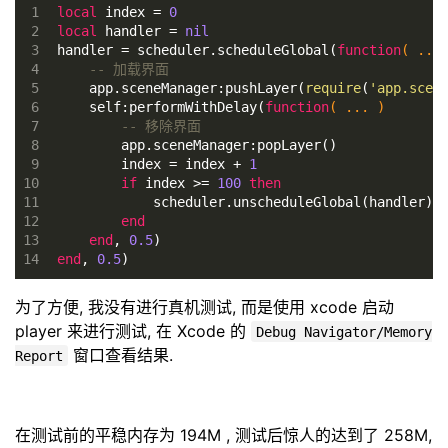
1
local
 index = 
0
2
local
 handler = 
nil
3
handler = scheduler.scheduleGlobal(
function
( ...
4
-- 加载界面
5
    app.sceneManager:pushLayer(
require
(
'app.scen
6
    self:performWithDelay(
function
( ... )
7
-- 移除界面
8
        app.sceneManager:popLayer()
9
        index = index + 
1
10
if
 index >= 
100
then
11
            scheduler.unscheduleGlobal(handler)
12
end
13
end
, 
0.5
)
14
end
, 
0.5
)
为了方便, 我没有进行真机测试, 而是使用 xcode 启动
player 来进行测试, 在 Xcode 的
Debug Navigator/Memory
窗口查看结果.
Report
在测试前的平稳内存为 194M , 测试后惊人的达到了 258M,