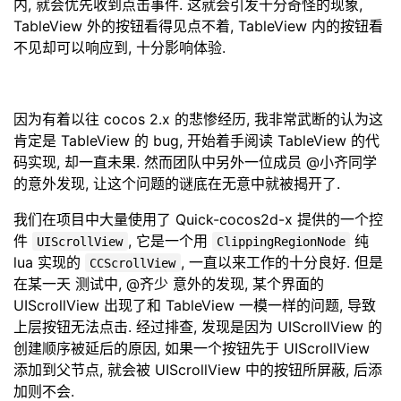
内, 就会优先收到点击事件. 这就会引发十分奇怪的现象,
TableView 外的按钮看得见点不着, TableView 内的按钮看
不见却可以响应到, 十分影响体验.
因为有着以往 cocos 2.x 的悲惨经历, 我非常武断的认为这
肯定是 TableView 的 bug, 开始着手阅读 TableView 的代
码实现, 却一直未果. 然而团队中另外一位成员 @小齐同学
的意外发现, 让这个问题的谜底在无意中就被揭开了.
我们在项目中大量使用了 Quick-cocos2d-x 提供的一个控
件
, 它是一个用
纯
UIScrollView
ClippingRegionNode
lua 实现的
, 一直以来工作的十分良好. 但是
CCScrollView
在某一天 测试中, @齐少 意外的发现, 某个界面的
UIScrollView 出现了和 TableView 一模一样的问题, 导致
上层按钮无法点击. 经过排查, 发现是因为 UIScrollView 的
创建顺序被延后的原因, 如果一个按钮先于 UIScrollView
添加到父节点, 就会被 UIScrollView 中的按钮所屏蔽, 后添
加则不会.