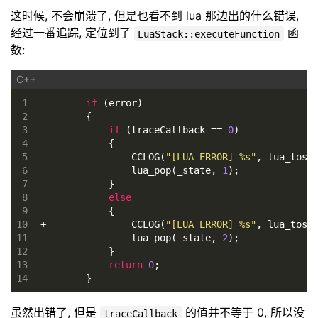
这时候, 不会崩溃了, 但是也看不到 lua 那边出的什么错误,
经过一番追踪, 定位到了
函
LuaStack::executeFunction
数:
1
if
 (error)
2
        {
3
if
 (traceCallback == 
0
)
4
            {
5
                CCLOG(
"[LUA ERROR] %s"
, lua_tost
6
                lua_pop(_state, 
1
);             
7
            }
8
else
9
            {
10
+               CCLOG(
"[LUA ERROR] %s"
, lua_tost
11
                lua_pop(_state, 
2
);             
12
            }
13
return
0
;
14
        }
虽然出错了, 但是
的值并不等于 0, 所以没
traceCallback